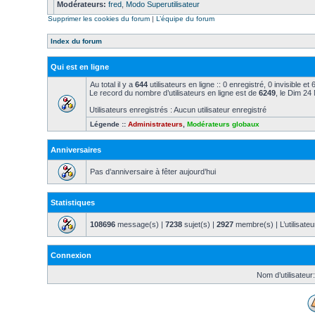
Modérateurs:
fred
,
Modo Superutilisateur
Supprimer les cookies du forum
|
L’équipe du forum
Index du forum
Qui est en ligne
Au total il y a
644
utilisateurs en ligne :: 0 enregistré, 0 invisible e
Le record du nombre d’utilisateurs en ligne est de
6249
, le Dim 24
Utilisateurs enregistrés : Aucun utilisateur enregistré
Légende ::
Administrateurs
,
Modérateurs globaux
Anniversaires
Pas d’anniversaire à fêter aujourd’hui
Statistiques
108696
message(s) |
7238
sujet(s) |
2927
membre(s) | L’utilisateu
Connexion
Nom d’utilisateur: