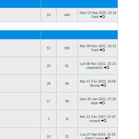
Sam 13 Sep 2025, 22:18
53
440
Totof
Mar 09 Nov 2021, 16:13
57
305
Totof
Lun 08 Nov 2021, 22:23
22
91
chanmix51
Mar 21 Fév 2023, 19:58
28
66
rliyung
Sam 30 Jan 2021, 07:26
17
58
dsdn
Mer 21 Fév 2007, 07:07
2
11
renaud
Lun 27 Mai 2019, 16:33
10
31
Fidel Costar