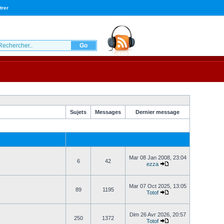
trer
Sujets
Messages
Dernier message
Mar 08 Jan 2008, 23:04
6
42
ezza
Mar 07 Oct 2025, 13:05
89
1195
Totof
Dim 26 Avr 2026, 20:57
250
1372
Totof