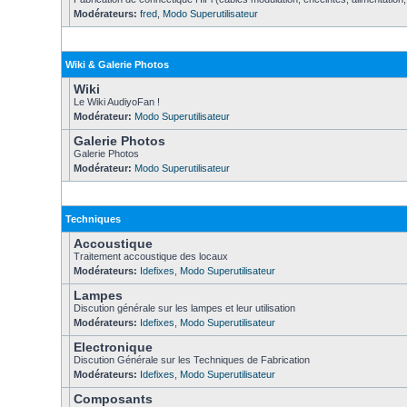
Modérateurs:
fred
,
Modo Superutilisateur
Wiki & Galerie Photos
Wiki
Le Wiki AudiyoFan !
Modérateur:
Modo Superutilisateur
Galerie Photos
Galerie Photos
Modérateur:
Modo Superutilisateur
Techniques
Accoustique
Traitement accoustique des locaux
Modérateurs:
Idefixes
,
Modo Superutilisateur
Lampes
Discution générale sur les lampes et leur utilisation
Modérateurs:
Idefixes
,
Modo Superutilisateur
Electronique
Discution Générale sur les Techniques de Fabrication
Modérateurs:
Idefixes
,
Modo Superutilisateur
Composants