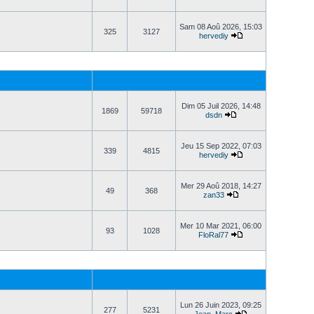
Sam 08 Aoû 2026, 15:03
325
3127
hervediy
Dim 05 Juil 2026, 14:48
1869
59718
dsdn
Jeu 15 Sep 2022, 07:03
339
4815
hervediy
Mer 29 Aoû 2018, 14:27
49
368
zan33
Mer 10 Mar 2021, 06:00
93
1028
FloRal77
Lun 26 Juin 2023, 09:25
277
5231