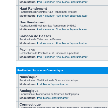
Modérateurs:
fred
,
4lexander
,
Aldo
,
Modo Superutilisateur
Haut Rendement
Fabrication d'Enceintes Haut Rendement (>93db)
Modérateurs:
fred
,
4lexander
,
Aldo
,
Modo Superutilisateur
Bas Rendement
Fabrication d'Enceintes Bas Rendement (<93db)
Modérateurs:
fred
,
4lexander
,
Aldo
,
Modo Superutilisateur
Caisson de Basses
Fabrication de Caissons de Basses
Modérateurs:
fred
,
4lexander
,
Aldo
,
Modo Superutilisateur
Pavillons
Réalisations de Pavillons et d' Enceintes à pavillons
Modérateurs:
fred
,
4lexander
,
Aldo
,
Modo Superutilisateur
Réalisation Sources et Connectique
Numérique
Fabrication ou Modification de Sources Numérique
Modérateurs:
fred
,
Modo Superutilisateur
Analogique
Fabrication et Modification de Sources Analogiques
Modérateurs:
fred
,
Modo Superutilisateur
Connectique
Fabrication de connectique HiFi (câbles modulation, enceintes, alimentation,.