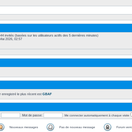
t 644 invités (basées sur les utilisateurs actifs des 5 dernières minutes)
 Mai 2026, 02:57
r enregistré le plus récent est
GBAF
Mot de passe:
Me connecter automatiquement à chaque visite
Nouveaux messages
Pas de nouveau message
Forum verro