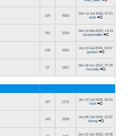
Jean_Marc
Dim 12 Juil 2026, 07:51
225
3553
dsdn
Dim 10 Mai 2020, 14:33
161
3182
nicolasmaillet
Jeu 23 Juil 2026, 04:57
105
1002
gustare
Ven 29 Oct 2021, 07:35
57
1637
hervediy
Ven 10 Juil 2026, 20:43
167
2172
Totof
Jeu 09 Juil 2026, 22:02
143
1039
rliyung
Jeu 13 Jan 2022, 19:35