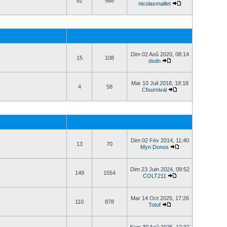
62
568
nicolasmaillet
Dim 02 Aoû 2020, 08:14
15
108
dsdn
Mar 10 Juil 2018, 18:18
4
58
Cfournival
Dim 02 Fév 2014, 11:40
13
70
Myn Donos
Dim 23 Juin 2024, 09:52
149
1554
COLT211
Mar 14 Oct 2025, 17:26
110
878
Totof