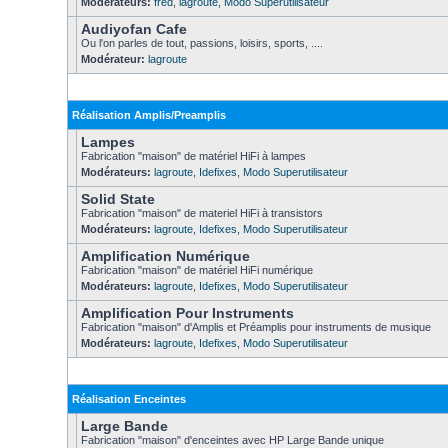
Modérateurs:
fred
,
lagroute
,
Modo Superutilisateur
Audiyofan Cafe
Ou l'on parles de tout, passions, loisirs, sports, ....
Modérateur:
lagroute
Réalisation Amplis/Preamplis
Lampes
Fabrication "maison" de matériel HiFi à lampes
Modérateurs:
lagroute
,
Idefixes
,
Modo Superutilisateur
Solid State
Fabrication "maison" de materiel HiFi à transistors
Modérateurs:
lagroute
,
Idefixes
,
Modo Superutilisateur
Amplification Numérique
Fabrication "maison" de matériel HiFi numérique
Modérateurs:
lagroute
,
Idefixes
,
Modo Superutilisateur
Amplification Pour Instruments
Fabrication "maison" d'Amplis et Préamplis pour instruments de musique
Modérateurs:
lagroute
,
Idefixes
,
Modo Superutilisateur
Réalisation Enceintes
Large Bande
Fabrication "maison" d'enceintes avec HP Large Bande unique