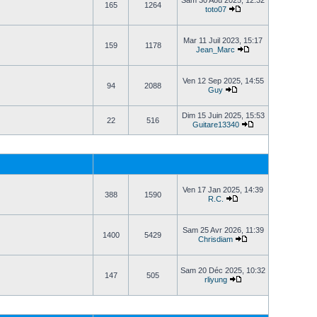
Sam 30 Aoû 2025, 12:32
165
1264
toto07
Mar 11 Juil 2023, 15:17
159
1178
Jean_Marc
Ven 12 Sep 2025, 14:55
94
2088
Guy
Dim 15 Juin 2025, 15:53
22
516
Guitare13340
Ven 17 Jan 2025, 14:39
388
1590
R.C.
Sam 25 Avr 2026, 11:39
1400
5429
Chrisdiam
Sam 20 Déc 2025, 10:32
147
505
rliyung