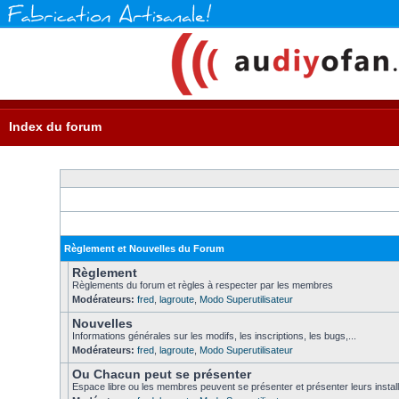
Index du forum
Règlement et Nouvelles du Forum
Règlement
Règlements du forum et règles à respecter par les membres
Modérateurs:
fred
,
lagroute
,
Modo Superutilisateur
Nouvelles
Informations générales sur les modifs, les inscriptions, les bugs,...
Modérateurs:
fred
,
lagroute
,
Modo Superutilisateur
Ou Chacun peut se présenter
Espace libre ou les membres peuvent se présenter et présenter leurs install