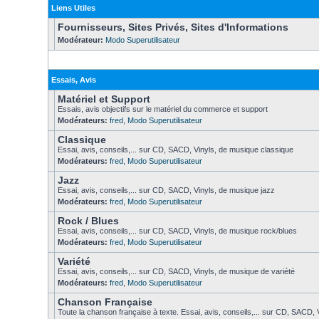
Liens Utiles
Fournisseurs, Sites Privés, Sites d'Informations
Modérateur:
Modo Superutilisateur
Essais, Avis
Matériel et Support
Essais, avis objectifs sur le matériel du commerce et support
Modérateurs:
fred
,
Modo Superutilisateur
Classique
Essai, avis, conseils,... sur CD, SACD, Vinyls, de musique classique
Modérateurs:
fred
,
Modo Superutilisateur
Jazz
Essai, avis, conseils,... sur CD, SACD, Vinyls, de musique jazz
Modérateurs:
fred
,
Modo Superutilisateur
Rock / Blues
Essai, avis, conseils,... sur CD, SACD, Vinyls, de musique rock/blues
Modérateurs:
fred
,
Modo Superutilisateur
Variété
Essai, avis, conseils,... sur CD, SACD, Vinyls, de musique de variété
Modérateurs:
fred
,
Modo Superutilisateur
Chanson Française
Toute la chanson française à texte. Essai, avis, conseils,... sur CD, SACD, V