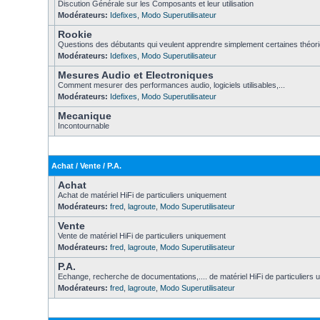
Discution Générale sur les Composants et leur utilisation
Modérateurs:
Idefixes
,
Modo Superutilisateur
Rookie
Questions des débutants qui veulent apprendre simplement certaines théori
Modérateurs:
Idefixes
,
Modo Superutilisateur
Mesures Audio et Electroniques
Comment mesurer des performances audio, logiciels utilisables,...
Modérateurs:
Idefixes
,
Modo Superutilisateur
Mecanique
Incontournable
Achat / Vente / P.A.
Achat
Achat de matériel HiFi de particuliers uniquement
Modérateurs:
fred
,
lagroute
,
Modo Superutilisateur
Vente
Vente de matériel HiFi de particuliers uniquement
Modérateurs:
fred
,
lagroute
,
Modo Superutilisateur
P.A.
Echange, recherche de documentations,.... de matériel HiFi de particuliers
Modérateurs:
fred
,
lagroute
,
Modo Superutilisateur