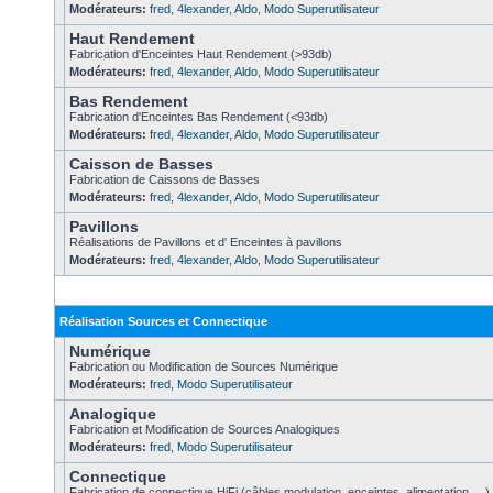
Modérateurs:
fred
,
4lexander
,
Aldo
,
Modo Superutilisateur
Haut Rendement
Fabrication d'Enceintes Haut Rendement (>93db)
Modérateurs:
fred
,
4lexander
,
Aldo
,
Modo Superutilisateur
Bas Rendement
Fabrication d'Enceintes Bas Rendement (<93db)
Modérateurs:
fred
,
4lexander
,
Aldo
,
Modo Superutilisateur
Caisson de Basses
Fabrication de Caissons de Basses
Modérateurs:
fred
,
4lexander
,
Aldo
,
Modo Superutilisateur
Pavillons
Réalisations de Pavillons et d' Enceintes à pavillons
Modérateurs:
fred
,
4lexander
,
Aldo
,
Modo Superutilisateur
Réalisation Sources et Connectique
Numérique
Fabrication ou Modification de Sources Numérique
Modérateurs:
fred
,
Modo Superutilisateur
Analogique
Fabrication et Modification de Sources Analogiques
Modérateurs:
fred
,
Modo Superutilisateur
Connectique
Fabrication de connectique HiFi (câbles modulation, enceintes, alimentation,....)