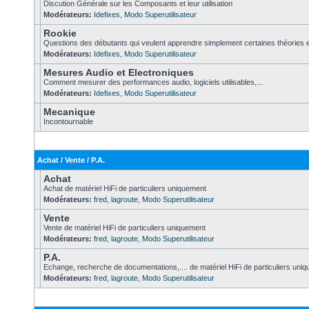
Discution Générale sur les Composants et leur utilisation
Modérateurs:
Idefixes
,
Modo Superutilisateur
Rookie
Questions des débutants qui veulent apprendre simplement certaines théories e
Modérateurs:
Idefixes
,
Modo Superutilisateur
Mesures Audio et Electroniques
Comment mesurer des performances audio, logiciels utilisables,...
Modérateurs:
Idefixes
,
Modo Superutilisateur
Mecanique
Incontournable
Achat / Vente / P.A.
Achat
Achat de matériel HiFi de particuliers uniquement
Modérateurs:
fred
,
lagroute
,
Modo Superutilisateur
Vente
Vente de matériel HiFi de particuliers uniquement
Modérateurs:
fred
,
lagroute
,
Modo Superutilisateur
P.A.
Echange, recherche de documentations,.... de matériel HiFi de particuliers uni
Modérateurs:
fred
,
lagroute
,
Modo Superutilisateur