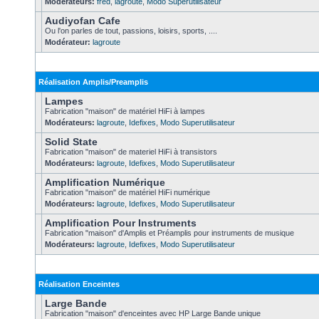
Modérateurs:
fred
,
lagroute
,
Modo Superutilisateur
Audiyofan Cafe
Ou l'on parles de tout, passions, loisirs, sports, ....
Modérateur:
lagroute
Réalisation Amplis/Preamplis
Lampes
Fabrication "maison" de matériel HiFi à lampes
Modérateurs:
lagroute
,
Idefixes
,
Modo Superutilisateur
Solid State
Fabrication "maison" de materiel HiFi à transistors
Modérateurs:
lagroute
,
Idefixes
,
Modo Superutilisateur
Amplification Numérique
Fabrication "maison" de matériel HiFi numérique
Modérateurs:
lagroute
,
Idefixes
,
Modo Superutilisateur
Amplification Pour Instruments
Fabrication "maison" d'Amplis et Préamplis pour instruments de musique
Modérateurs:
lagroute
,
Idefixes
,
Modo Superutilisateur
Réalisation Enceintes
Large Bande
Fabrication "maison" d'enceintes avec HP Large Bande unique