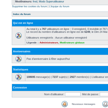
Modérateurs:
fred
,
Modo Superutilisateur
Supprimer les cookies du forum
|
L’équipe du forum
Index du forum
Qui est en ligne
Au total il y a
767
utilisateurs en ligne :: 0 enregistré, 0 invisible et 76
Le record du nombre d’utilisateurs en ligne est de
6249
, le Dim 24 Mai
Utilisateurs enregistrés : Aucun utilisateur enregistré
Légende ::
Administrateurs
,
Modérateurs globaux
Anniversaires
Pas d’anniversaire à fêter aujourd’hui
Statistiques
108695
message(s) |
7237
sujet(s) |
2927
membre(s) | L’utilisateur en
Connexion
Nom d’utilisateur:
Mot de passe:
Nouveaux messages