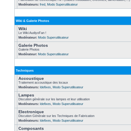
Modérateurs:
fred
,
Modo Superutilisateur
Wiki & Galerie Photos
Wiki
Le Wiki AudiyoFan !
Modérateur:
Modo Superutilisateur
Galerie Photos
Galerie Photos
Modérateur:
Modo Superutilisateur
Techniques
Accoustique
Traitement accoustique des locaux
Modérateurs:
Idefixes
,
Modo Superutilisateur
Lampes
Discution générale sur les lampes et leur utilisation
Modérateurs:
Idefixes
,
Modo Superutilisateur
Electronique
Discution Générale sur les Techniques de Fabrication
Modérateurs:
Idefixes
,
Modo Superutilisateur
Composants