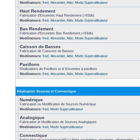
Modérateurs:
fred
,
4lexander
,
Aldo
,
Modo Superutilisateur
Haut Rendement
Fabrication d'Enceintes Haut Rendement (>93db)
Modérateurs:
fred
,
4lexander
,
Aldo
,
Modo Superutilisateur
Bas Rendement
Fabrication d'Enceintes Bas Rendement (<93db)
Modérateurs:
fred
,
4lexander
,
Aldo
,
Modo Superutilisateur
Caisson de Basses
Fabrication de Caissons de Basses
Modérateurs:
fred
,
4lexander
,
Aldo
,
Modo Superutilisateur
Pavillons
Réalisations de Pavillons et d' Enceintes à pavillons
Modérateurs:
fred
,
4lexander
,
Aldo
,
Modo Superutilisateur
Réalisation Sources et Connectique
Numérique
Fabrication ou Modification de Sources Numérique
Modérateurs:
fred
,
Modo Superutilisateur
Analogique
Fabrication et Modification de Sources Analogiques
Modérateurs:
fred
,
Modo Superutilisateur
Connectique
Fabrication de connectique HiFi (câbles modulation, enceintes, alimentation,....)