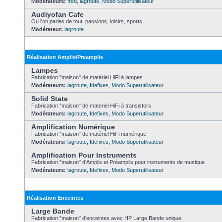
Modérateurs:
fred
,
lagroute
,
Modo Superutilisateur
Audiyofan Cafe
Ou l'on parles de tout, passions, loisirs, sports, ....
Modérateur:
lagroute
Réalisation Amplis/Preamplis
Lampes
Fabrication "maison" de matériel HiFi à lampes
Modérateurs:
lagroute
,
Idefixes
,
Modo Superutilisateur
Solid State
Fabrication "maison" de materiel HiFi à transistors
Modérateurs:
lagroute
,
Idefixes
,
Modo Superutilisateur
Amplification Numérique
Fabrication "maison" de matériel HiFi numérique
Modérateurs:
lagroute
,
Idefixes
,
Modo Superutilisateur
Amplification Pour Instruments
Fabrication "maison" d'Amplis et Préamplis pour instruments de musique
Modérateurs:
lagroute
,
Idefixes
,
Modo Superutilisateur
Réalisation Enceintes
Large Bande
Fabrication "maison" d'enceintes avec HP Large Bande unique