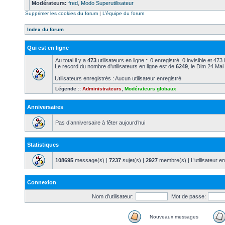
Modérateurs:
fred
,
Modo Superutilisateur
Supprimer les cookies du forum
|
L’équipe du forum
Index du forum
Qui est en ligne
Au total il y a
473
utilisateurs en ligne :: 0 enregistré, 0 invisible et 47
Le record du nombre d’utilisateurs en ligne est de
6249
, le Dim 24 Mai
Utilisateurs enregistrés : Aucun utilisateur enregistré
Légende ::
Administrateurs
,
Modérateurs globaux
Anniversaires
Pas d’anniversaire à fêter aujourd’hui
Statistiques
108695
message(s) |
7237
sujet(s) |
2927
membre(s) | L’utilisateur en
Connexion
Nom d’utilisateur:
Mot de passe:
Nouveaux messages