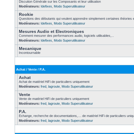
Discution Générale sur les Composants et leur utilisation
Modérateurs:
Idefixes
,
Modo Superutilisateur
Rookie
Questions des débutants qui veulent apprendre simplement certaines théories e
Modérateurs:
Idefixes
,
Modo Superutilisateur
Mesures Audio et Electroniques
Comment mesurer des performances audio, logiciels utilisables,...
Modérateurs:
Idefixes
,
Modo Superutilisateur
Mecanique
Incontournable
Achat / Vente / P.A.
Achat
Achat de matériel HiFi de particuliers uniquement
Modérateurs:
fred
,
lagroute
,
Modo Superutilisateur
Vente
Vente de matériel HiFi de particuliers uniquement
Modérateurs:
fred
,
lagroute
,
Modo Superutilisateur
P.A.
Echange, recherche de documentations,.... de matériel HiFi de particuliers uni
Modérateurs:
fred
,
lagroute
,
Modo Superutilisateur