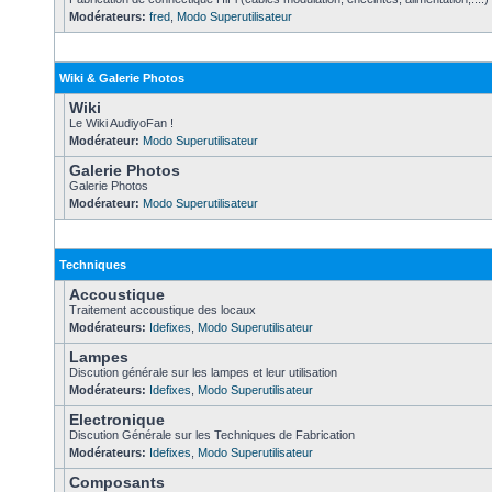
Modérateurs:
fred
,
Modo Superutilisateur
Wiki & Galerie Photos
Wiki
Le Wiki AudiyoFan !
Modérateur:
Modo Superutilisateur
Galerie Photos
Galerie Photos
Modérateur:
Modo Superutilisateur
Techniques
Accoustique
Traitement accoustique des locaux
Modérateurs:
Idefixes
,
Modo Superutilisateur
Lampes
Discution générale sur les lampes et leur utilisation
Modérateurs:
Idefixes
,
Modo Superutilisateur
Electronique
Discution Générale sur les Techniques de Fabrication
Modérateurs:
Idefixes
,
Modo Superutilisateur
Composants