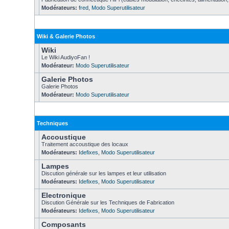
Modérateurs:
fred
,
Modo Superutilisateur
Wiki & Galerie Photos
Wiki
Le Wiki AudiyoFan !
Modérateur:
Modo Superutilisateur
Galerie Photos
Galerie Photos
Modérateur:
Modo Superutilisateur
Techniques
Accoustique
Traitement accoustique des locaux
Modérateurs:
Idefixes
,
Modo Superutilisateur
Lampes
Discution générale sur les lampes et leur utilisation
Modérateurs:
Idefixes
,
Modo Superutilisateur
Electronique
Discution Générale sur les Techniques de Fabrication
Modérateurs:
Idefixes
,
Modo Superutilisateur
Composants