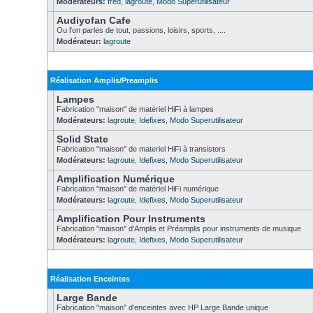
Modérateurs:
fred
,
lagroute
,
Modo Superutilisateur
Audiyofan Cafe
Ou l'on parles de tout, passions, loisirs, sports, ....
Modérateur:
lagroute
Réalisation Amplis/Preamplis
Lampes
Fabrication "maison" de matériel HiFi à lampes
Modérateurs:
lagroute
,
Idefixes
,
Modo Superutilisateur
Solid State
Fabrication "maison" de materiel HiFi à transistors
Modérateurs:
lagroute
,
Idefixes
,
Modo Superutilisateur
Amplification Numérique
Fabrication "maison" de matériel HiFi numérique
Modérateurs:
lagroute
,
Idefixes
,
Modo Superutilisateur
Amplification Pour Instruments
Fabrication "maison" d'Amplis et Préamplis pour instruments de musique
Modérateurs:
lagroute
,
Idefixes
,
Modo Superutilisateur
Réalisation Enceintes
Large Bande
Fabrication "maison" d'enceintes avec HP Large Bande unique