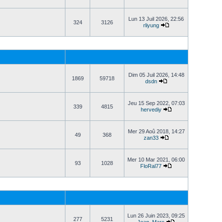
Lun 13 Juil 2026, 22:56
324
3126
rliyung
Dim 05 Juil 2026, 14:48
1869
59718
dsdn
Jeu 15 Sep 2022, 07:03
339
4815
hervediy
Mer 29 Aoû 2018, 14:27
49
368
zan33
Mer 10 Mar 2021, 06:00
93
1028
FloRal77
Lun 26 Juin 2023, 09:25
277
5231