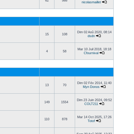
62
568
nicolasmaillet
Dim 02 Aoû 2020, 08:14
15
108
dsdn
Mar 10 Juil 2018, 18:18
4
58
Cfournival
Dim 02 Fév 2014, 11:40
13
70
Myn Donos
Dim 23 Juin 2024, 09:52
149
1554
COLT211
Mar 14 Oct 2025, 17:26
110
878
Totof