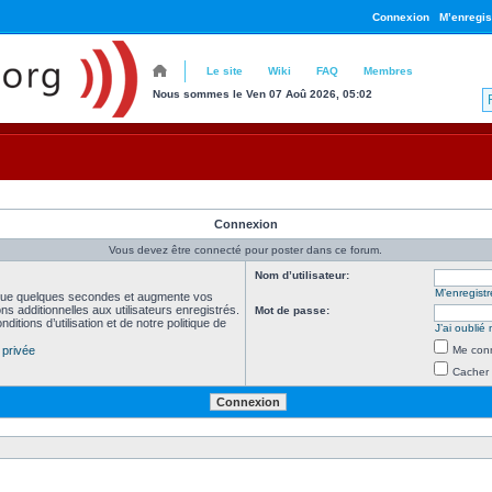
Connexion
M’enregis
Le site
Wiki
FAQ
Membres
Nous sommes le Ven 07 Aoû 2026, 05:02
Connexion
Vous devez être connecté pour poster dans ce forum.
Nom d’utilisateur:
M’enregistr
 que quelques secondes et augmente vos
s additionnelles aux utilisateurs enregistrés.
Mot de passe:
tions d’utilisation et de notre politique de
J’ai oubli
 privée
Me conn
Cacher 