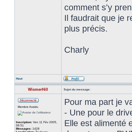
comment s'y prenn
Il faudrait que je
plus précis.
Charly
Haut
WismerHill
Sujet du message:
Pour ma part je va
Membre Assidu
- Une pour le dri
Elle est aliment
Inscription:
Ven 11 Fév 2005,
06:51
Messages:
1428
Localisation:
Toulouse