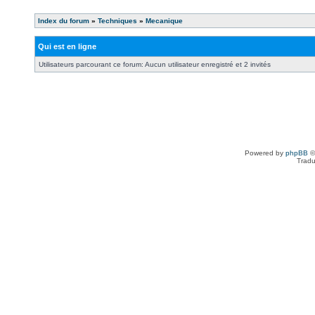
Index du forum
»
Techniques
»
Mecanique
Qui est en ligne
Utilisateurs parcourant ce forum: Aucun utilisateur enregistré et 2 invités
Powered by
phpBB
©
Tradu