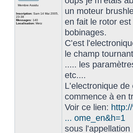
oups je m'étais ab
Membre Assidu
un moteur brushle
Inscription:
Sam 14 Mai 2005,
23:38
en fait le rotor es
Messages:
140
Localisation:
Metz
bobinages.
C'est l'electroni
le champ tournant
..... les paramètr
etc....
L'electronique d
commence à en tr
Voir ce lien:
http:
... ome_en&h=1
sous l'appellatio