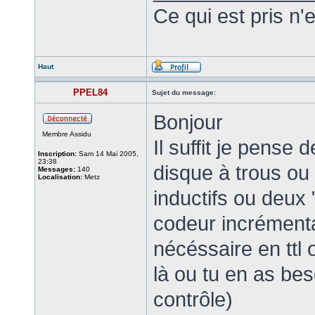
Ce qui est pris n'
Haut
PPEL84
Sujet du message:
Bonjour
Membre Assidu
Il suffit je pense
Inscription:
Sam 14 Mai 2005,
23:38
disque à trous o
Messages:
140
Localisation:
Metz
inductifs ou deux 
codeur incrémental
nécéssaire en ttl 
là ou tu en as bes
contrôle)