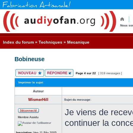
Nous so
Index du forum
»
Techniques
»
Mecanique
Bobineuse
Page
4
sur
22
[ 319 messages ]
Imprimer le sujet
Auteur
WismerHill
Sujet du message:
Je viens de recevo
Membre Assidu
continuer la conce
Inscription:
Ven 11 Fév 2005,