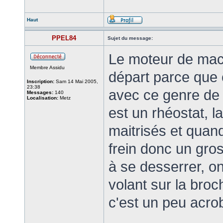
Haut
PPEL84
Sujet du message:
Le moteur de mach
Membre Assidu
départ parce que 
Inscription:
Sam 14 Mai 2005,
23:38
avec ce genre de m
Messages:
140
Localisation:
Metz
est un rhéostat, l
maitrisés et quand
frein donc un gro
à se desserrer, on
volant sur la broc
c'est un peu acro