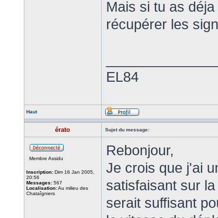
Mais si tu as déj
récupérer les si
______________
EL84
Haut
érato
Sujet du message:
Rebonjour,
Membre Assidu
Je crois que j'ai u
Inscription:
Dim 16 Jan 2005,
20:56
satisfaisant sur l
Messages:
567
Localisation:
Au milieu des
Chataîgniers
serait suffisant p