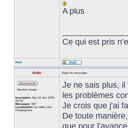
A plus
______________
Ce qui est pris n'
Haut
érato
Sujet du message:
Je ne sais plus, il
Membre Assidu
les problèmes co
Inscription:
Dim 16 Jan 2005,
20:56
Je crois que j'ai 
Messages:
567
Localisation:
Au milieu des
Chataîgniers
De toute manière,
que pour l'avance