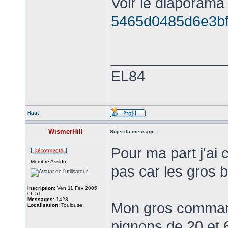
Voir le diaporama 
5465d0485d6e3bfe.
______________
EL84
Haut
WismerHill
Sujet du message:
Pour ma part j'ai 
Membre Assidu
pas car les gros b
Inscription:
Ven 11 Fév 2005,
06:51
Messages:
1428
Mon gros command
Localisation:
Toulouse
pignons de 20 et 