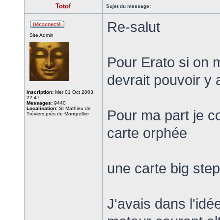
Totof
Sujet du message:
Re-salut
Site Admin
Pour Erato si on
devrait pouvoir y 
Inscription:
Mer 01 Oct 2003,
22:47
Messages:
9440
Localisation:
St Mathieu de
Pour ma part je c
Tréviers près de Montpellier
carte orphée
une carte big ste
J'avais dans l'idé