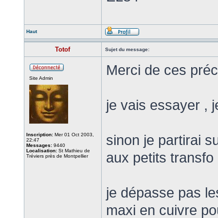
Haut
Totof
Sujet du message:
Merci de ces pré
Site Admin
je vais essayer , 
Inscription:
Mer 01 Oct 2003,
sinon je partirai 
22:47
Messages:
9440
Localisation:
St Mathieu de
aux petits transfo
Tréviers près de Montpellier
je dépasse pas le
maxi en cuivre po