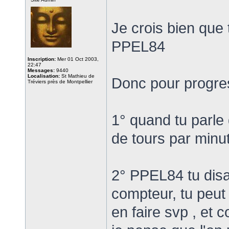
Je crois bien que
PPEL84
Inscription:
Mer 01 Oct 2003,
22:47
Messages:
9440
Localisation:
St Mathieu de
Donc pour progres
Tréviers près de Montpellier
1° quand tu parle 
de tours par minu
2° PPEL84 tu disa
compteur, tu peut
en faire svp , et