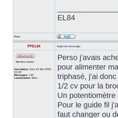
______________
EL84
Haut
PPEL84
Sujet du message:
Perso j'avais ache
Membre Assidu
pour alimenter ma
Inscription:
Sam 14 Mai 2005,
23:38
triphasé, j'ai do
Messages:
140
Localisation:
Metz
1/2 cv pour la br
Un potentiomètre à
Pour le guide fil 
faut changer ou d