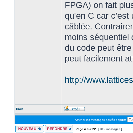
FPGA) on fait plu
qu'en C car c'est 
câblée. Contraire
moins séquentiel d
du code peut être 
peut facilement a
http://www.lattice
Haut
Afficher les messages postés depuis:
Page
4
sur
22
[ 319 messages ]