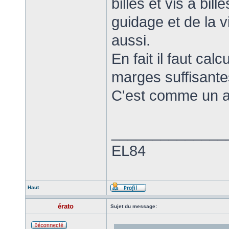
billes et vis à bil
guidage et de la v
aussi.
En fait il faut cal
marges suffisante
C'est comme un am
______________
EL84
Haut
érato
Sujet du message: