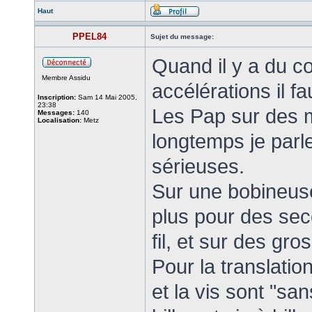
Haut
PPEL84
Sujet du message:
Quand il y a du c
Membre Assidu
accélérations il f
Inscription:
Sam 14 Mai 2005,
23:38
Les Pap sur des m
Messages:
140
Localisation:
Metz
longtemps je parle
sérieuses.
Sur une bobineus
plus pour des seco
fil, et sur des gr
Pour la translation
et la vis sont "san