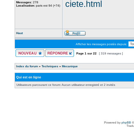
ciete.html
Messages:
278
Localisation:
paris est 94 (+74)
Haut
Afficher les messages postés depuis:
Page
1
sur
22
[ 319 messages ]
Index du forum
»
Techniques
»
Mecanique
Qui est en ligne
Utilisateurs parcourant ce forum: Aucun utilisateur enregistré et 2 invités
Powered by
phpBB
©
Tradu