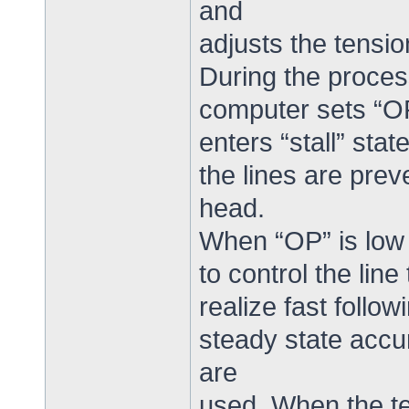
and
adjusts the tensi
During the proces
computer sets “OP”
enters “stall” stat
the lines are prev
head.
When “OP” is low a
to control the lin
realize fast follo
steady state accu
are
used. When the ten