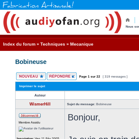
Nous so
Index du forum
»
Techniques
»
Mecanique
Bobineuse
Page
1
sur
22
[ 319 messages ]
Imprimer le sujet
Auteur
WismerHill
Sujet du message:
Bobineuse
Bonjour,
Membre Assidu
Inscription:
Ven 11 Fév 2005,