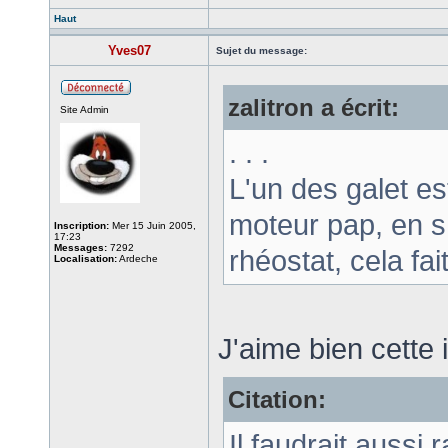
Haut
Yves07
Sujet du message:
zalitron a écrit:
Site Admin
. . .
L'un des galet est
moteur pap, en s
Inscription:
Mer 15 Juin 2005,
17:23
Messages:
7292
rhéostat, cela fai
Localisation:
Ardeche
J'aime bien cette i
Citation:
Il faudrait aussi 