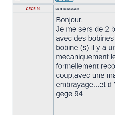
GEGE 94
Sujet du message:
Bonjour.
Je me sers de 2 
avec des bobines q
bobine (s) il y a 
mécaniquement le f
formellement rec
coup,avec une ma
embrayage...et d '
gege 94