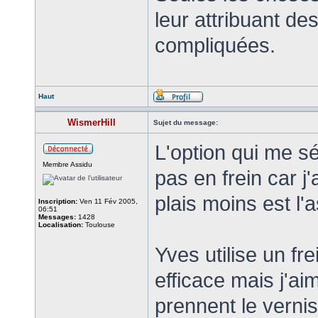
leur attribuant d
compliquées.
Haut
WismerHill
Sujet du message:
L'option qui me sé
Membre Assidu
pas en frein car j
plais moins est l'
Inscription:
Ven 11 Fév 2005,
06:51
Messages:
1428
Localisation:
Toulouse
Yves utilise un fre
efficace mais j'ai
prennent le vernis