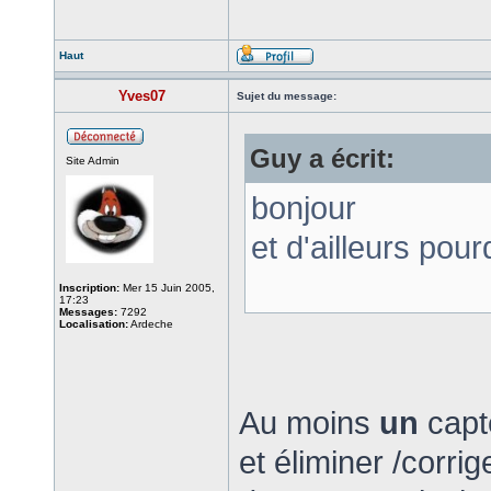
Haut
Yves07
Sujet du message:
Guy a écrit:
Site Admin
bonjour
et d'ailleurs pou
Inscription:
Mer 15 Juin 2005,
17:23
Messages:
7292
Localisation:
Ardeche
Au moins
un
capt
et éliminer /corri