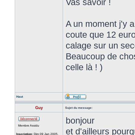
Vas savoir !
A un moment j'y 
coute que 12 euros,
calage sur un seco
Beaucoup de chos
celle là ! )
Haut
Guy
Sujet du message:
bonjour
Membre Assidu
et d'ailleurs pour
Inscription:
Dim 09 Jan 2005,