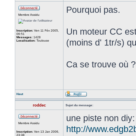
Pourquoi pas.
Membre Assidu
Un moteur CC est 
Inscription:
Ven 11 Fév 2005,
06:51
Messages:
1428
(moins d' 1tr/s) q
Localisation:
Toulouse
Ca se trouve où ?
Haut
roddec
Sujet du message:
une piste non diy:
Membre Assidu
http://www.edgb2
Inscription:
Ven 13 Jan 2006,
23:38