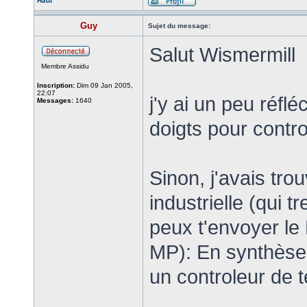
Haut
Guy
Sujet du message:
Salut Wismermill
Membre Assidu
Inscription:
Dim 09 Jan 2005,
22:07
j'y ai un peu réflé
Messages:
1640
doigts pour contro
Sinon, j'avais tr
industrielle (qui t
peux t'envoyer le
MP): En synthèse u
un controleur de t