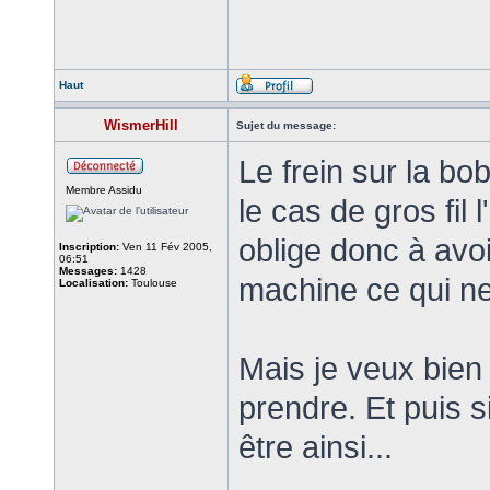
Haut
WismerHill
Sujet du message:
Le frein sur la b
Membre Assidu
le cas de gros fil 
oblige donc à avoi
Inscription:
Ven 11 Fév 2005,
06:51
Messages:
1428
machine ce qui ne
Localisation:
Toulouse
Mais je veux bien 
prendre. Et puis si
être ainsi...