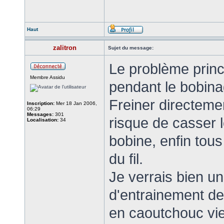
Haut
zalitron
Sujet du message:
Le problème princi
Membre Assidu
pendant le bobina
Freiner directemen
Inscription:
Mer 18 Jan 2006,
06:29
Messages:
301
risque de casser le
Localisation:
34
bobine, enfin tou
du fil.
Je verrais bien 
d'entrainement d
en caoutchouc viend