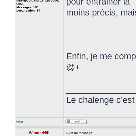
pour entrainer la 
Inscription:
Mer 18 Jan 2006,
06:29
Messages:
301
moins précis, mais
Localisation:
34
Enfin, je me com
@+
______________
Le chalenge c’est
Haut
WismerHill
Sujet du message: