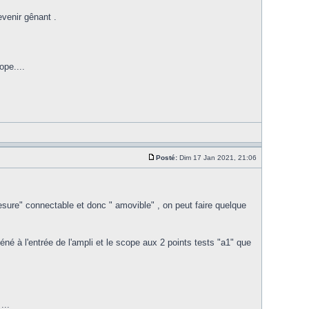
venir gênant .
ope....
Posté:
Dim 17 Jan 2021, 21:06
sure" connectable et donc " amovible" , on peut faire quelque
éné à l'entrée de l'ampli et le scope aux 2 points tests "a1" que
...