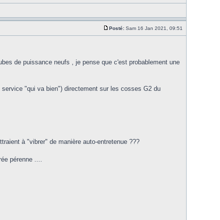
Posté:
Sam 16 Jan 2021, 09:51
tubes de puissance neufs , je pense que c'est probablement une
 de service "qui va bien") directement sur les cosses G2 du
ttraient à "vibrer" de manière auto-entretenue ???
ée pérenne ....