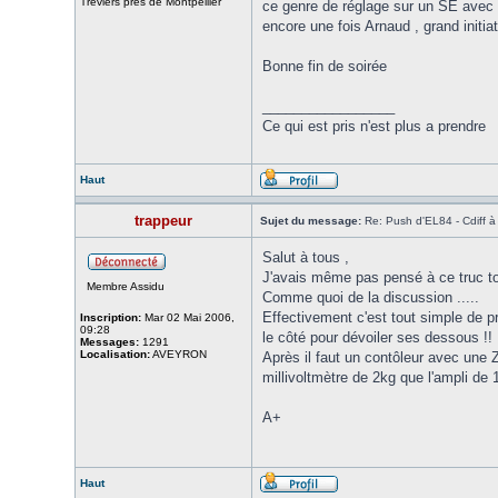
Tréviers près de Montpellier
ce genre de réglage sur un SE avec e
encore une fois Arnaud , grand initi
Bonne fin de soirée
_________________
Ce qui est pris n'est plus a prendre
Haut
trappeur
Sujet du message:
Re: Push d'EL84 - Cdiff 
Salut à tous ,
J'avais même pas pensé à ce truc to
Membre Assidu
Comme quoi de la discussion .....
Effectivement c'est tout simple de p
Inscription:
Mar 02 Mai 2006,
09:28
le côté pour dévoiler ses dessous !!
Messages:
1291
Localisation:
AVEYRON
Après il faut un contôleur avec une 
millivoltmètre de 2kg que l'ampli de 1
A+
Haut