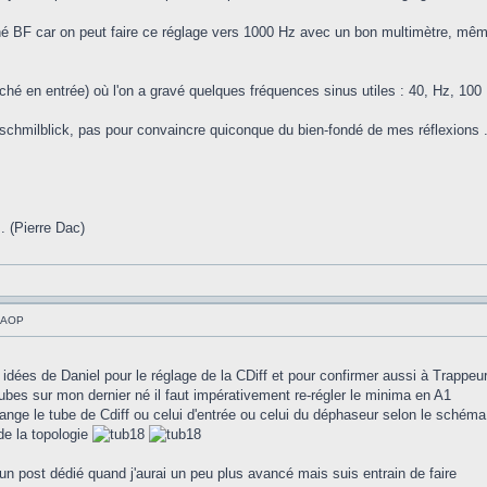
é BF car on peut faire ce réglage vers 1000 Hz avec un bon multimètre, mêm
ché en entrée) où l'on a gravé quelques fréquences sinus utiles : 40, Hz, 100
e schmilblick, pas pour convaincre quiconque du bien-fondé de mes réflexions .
.. (Pierre Dac)
à AOP
 idées de Daniel pour le réglage de la CDiff et pour confirmer aussi à Trappeu
tubes sur mon dernier né il faut impérativement re-régler le minima en A1
change le tube de Cdiff ou celui d'entrée ou celui du déphaseur selon le schéma
de la topologie
un post dédié quand j'aurai un peu plus avancé mais suis entrain de faire