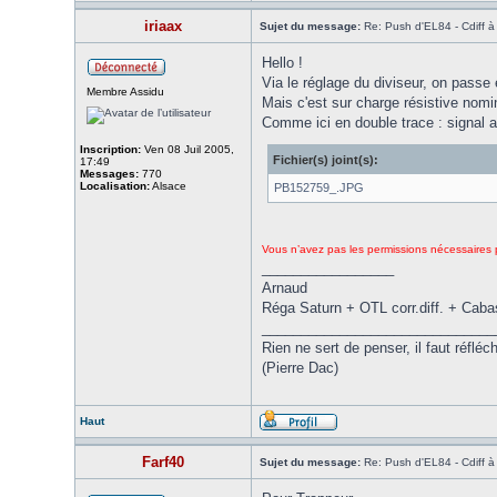
iriaax
Sujet du message:
Re: Push d'EL84 - Cdiff 
Hello !
Via le réglage du diviseur, on passe 
Membre Assidu
Mais c'est sur charge résistive nomi
Comme ici en double trace : signal au
Inscription:
Ven 08 Juil 2005,
Fichier(s) joint(s):
17:49
Messages:
770
Localisation:
Alsace
PB152759_.JPG
Vous n’avez pas les permissions nécessaires po
_________________
Arnaud
Réga Saturn + OTL corr.diff. + Caba
______________________________
Rien ne sert de penser, il faut réfléch
(Pierre Dac)
Haut
Farf40
Sujet du message:
Re: Push d'EL84 - Cdiff 