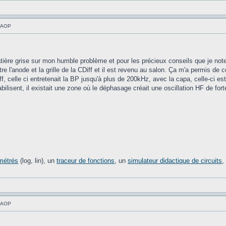
à AOP
atière grise sur mon humble problème et pour les précieux conseils que je note 
re l'anode et la grille de la CDiff et il est revenu au salon. Ça m'a permis de 
f, celle ci entretenait la BP jusqu'à plus de 200kHz, avec la capa, celle-ci es
bilisent, il existait une zone où le déphasage créait une oscillation HF de fo
imétrés
(log, lin), un
traceur de fonctions
, un
simulateur didactique de circuits
à AOP