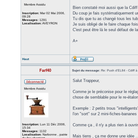
Membre Assidu
Bien constaté moi aussi que la Cdif
Du coup je fais systématiquement un 
Inscription:
Mar 02 Mai 2006,
09:28
Tu dis que tu as changé tous les tube
Messages:
1291
Localisation:
AVEYRON
Je suis obligé de le faire chaque foi
C'est peut être là le seul défaut de 
A+
Haut
Farf40
Sujet du message:
Re: Push d'EL84 - Cdiff 
Salut Trappeur,
Membre Assidu
Comme je le préconise pour le régla
chose de semblable pour le re-étalonn
Exemple : 2 petits trous "intelligent
l'on "sort" sur 2 mini-fiches-banane
Inscription:
Lun 11 Déc 2006,
Comme ça , il n'y a plus rien à ouvrir
15:34
Messages:
1132
Localisation:
Narbonne , patrie
Mais tiens , ça me donne une idée ...
du fou chantant