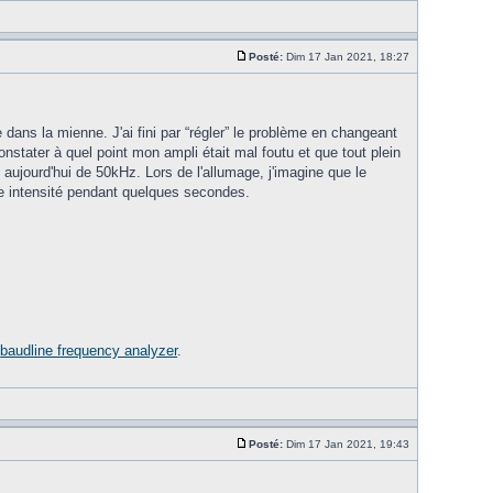
Posté:
Dim 17 Jan 2021, 18:27
dans la mienne. J'ai fini par “régler” le problème en changeant
constater à quel point mon ampli était mal foutu et que tout plein
t aujourd'hui de 50kHz. Lors de l'allumage, j'imagine que le
rte intensité pendant quelques secondes.
,
baudline frequency analyzer
.
Posté:
Dim 17 Jan 2021, 19:43