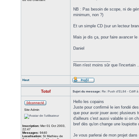
NB : Pas besoin de scope, ni de gén
minimum, non ?)
Et un simple CD (sur un lecteur bran
Mais je dis ça, pour faire avancer l
Daniel
_________________
Rien n'est moins sûr que l'incertain .
Haut
Totof
Sujet du message:
Re: Push d'EL84 - Cdiff 
Hello les copains
Juste pour confirmé le ien fondé des
Site Admin
que pour avoir jouer avec plusieurs 
d'ailleurs c'est aussi valable si on 
bref dès qu'on change une loupiotte 
Inscription:
Mer 01 Oct 2003,
22:47
Messages:
9440
Je vous parlerai de mon projet dans 
Localisation:
St Mathieu de