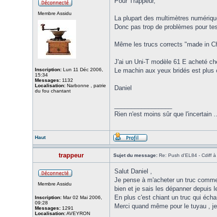
Pour Trappeur,
Membre Assidu
La plupart des multimètres numériqu
Donc pas trop de problèmes pour tes
Même les trucs corrects "made in Ch
J'ai un Uni-T modèle 61 E acheté che
Inscription:
Lun 11 Déc 2006,
Le machin aux yeux bridés est plus co
15:34
Messages:
1132
Localisation:
Narbonne , patrie
Daniel
du fou chantant
_________________
Rien n'est moins sûr que l'incertain .
Haut
trappeur
Sujet du message:
Re: Push d'EL84 - Cdiff 
Salut Daniel ,
Je pense à m'acheter un truc comme 
Membre Assidu
bien et je sais les dépanner depuis l
En plus c'est chiant un truc qui écha
Inscription:
Mar 02 Mai 2006,
09:28
Merci quand même pour le tuyau , j
Messages:
1291
Localisation:
AVEYRON