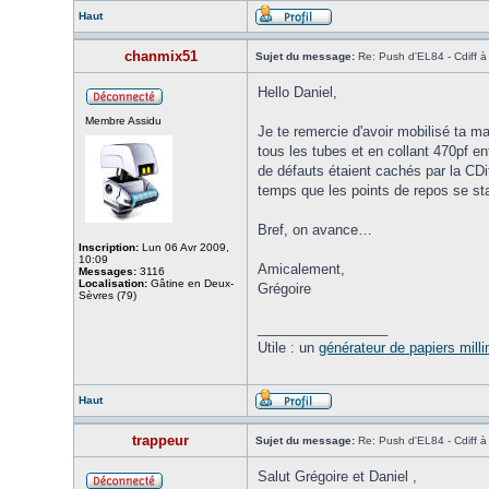
Haut
chanmix51
Sujet du message:
Re: Push d'EL84 - Cdiff 
Hello Daniel,
Membre Assidu
Je te remercie d'avoir mobilisé ta m
tous les tubes et en collant 470pf ent
de défauts étaient cachés par la CDif
temps que les points de repos se sta
Bref, on avance…
Inscription:
Lun 06 Avr 2009,
10:09
Amicalement,
Messages:
3116
Localisation:
Gâtine en Deux-
Grégoire
Sèvres (79)
_________________
Utile : un
générateur de papiers mill
Haut
trappeur
Sujet du message:
Re: Push d'EL84 - Cdiff 
Salut Grégoire et Daniel ,