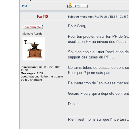
Haut
Farf40
Sujet du message:
Re: Push d'EL84 - Cdiff 
Pour Greg,
Membre Assidu
Pour ton problème sur ton PP de GU1
oscillation HF au niveau des écrans 
Solution choisie : tuer l'oscillation
support des tubes du PP ...
Inscription:
Lun 11 Déc 2006,
Certains tubes de puissance sont s
15:34
Pourquoi ? je ne sais pas...
Messages:
1132
Localisation:
Narbonne , patrie
du fou chantant
Peut-être trop de "souplesse mécaniq
Gérard Floury qui a déjà été confron
Daniel
_________________
Rien n'est moins sûr que l'incertain .