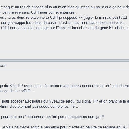
f masque un tas de choses plus ou mien bien ajustées au point que ça peut de
petit relevé sans Cdiff pour voir et entendre .
s , tu as donc ré étalonné ta Cdiff je suppose ?? (régler le mini au point A1)
s que je swappe les tubes du push , c'est un truc à ne pas oublier non plus .
la Cdiff car ça signifie passage sur l'établi et branchement du géné BF et du sc
à AOP
ge du Bias PP avec un accès externe aux potars concernés et un "outil de me
age de la corDiff ...
s" pour accèder aux potars du niveau de retour du signal HP et on branche le g
s 4mm discrètement planquées derrière les TS ...
 pour faire ces "retouches", en fait pas si fréquentes que ça !!!
 je vais peut-être sortir la perceuse pour mettre en oeuvre ce réglage en "a1" 