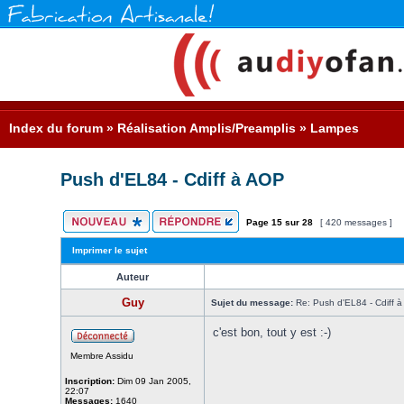
Index du forum
»
Réalisation Amplis/Preamplis
»
Lampes
Push d'EL84 - Cdiff à AOP
Page
15
sur
28
[ 420 messages ]
Imprimer le sujet
Auteur
Guy
Sujet du message:
Re: Push d'EL84 - Cdiff 
c'est bon, tout y est :-)
Membre Assidu
Inscription:
Dim 09 Jan 2005,
22:07
Messages:
1640