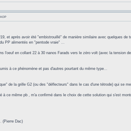
à AOP
9, et après avoir été "embistrouillé" de manière similaire avec quelques de 
du PP alimentés en "pentode vraie" ...
 dans l'oeuf en collant 22 à 30 nanos Farads vers le zéro volt (avec la tension
oumis à ce phénomène et pas d'autres pourtant du même type...
ue" de la grille G2 (ou des "déflecteurs" dans le cas d'une tétrode) qui se me
té à ce même pb , m'a confirmé dans le choix de cette solution qui s'est montr
.. (Pierre Dac)