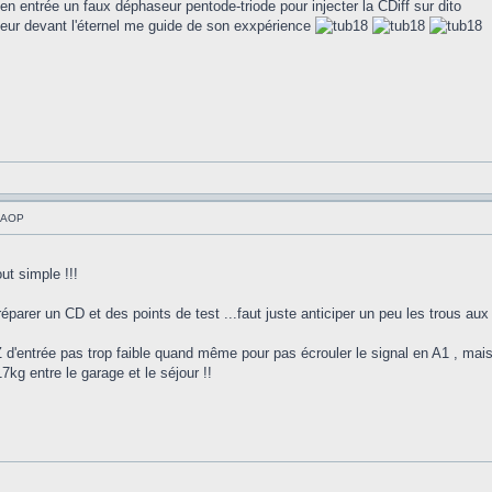
n entrée un faux déphaseur pentode-triode pour injecter la CDiff sur dito
ateur devant l'éternel me guide de son exxpérience
à AOP
ut simple !!!
réparer un CD et des points de test ...faut juste anticiper un peu les trous au
Z d'entrée pas trop faible quand même pour pas écrouler le signal en A1 , mais
7kg entre le garage et le séjour !!