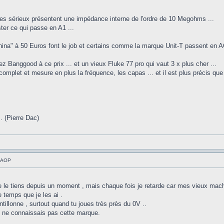
es sérieux présentent une impédance interne de l'ordre de 10 Megohms ...
ter ce qui passe en A1 ...
ina" à 50 Euros font le job et certains comme la marque Unit-T passent en A
z Banggood à ce prix ... et un vieux Fluke 77 pro qui vaut 3 x plus cher ...
mplet et mesure en plus la fréquence, les capas ... et il est plus précis que le
.. (Pierre Dac)
à AOP
le tiens depuis un moment , mais chaque fois je retarde car mes vieux machi
e temps que je les ai .
ntillonne , surtout quand tu joues très près du 0V ..
e ne connaissais pas cette marque.