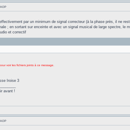
à AOP
effectivement par un minimum de signal correcteur (à la phase près, il ne rest
nale ; en sortant sur enceinte et avec un signal musical de large spectre, le
dio et correctif
ur voir les fichiers joints à ce message.
sse Iroise 3
________
ir avant !
à AOP