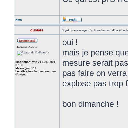
Haut
gustare
Sujet du message:
Re: branchement d'un kit vel
oui !
Membre Assidu
mais je pense que
mesure serait pas
Inscription:
Ven 24 Sep 2004,
07:38
Messages:
511
pas faire on verra
Localisation:
barbentane prés
d'avignon
explose pas trop 
bon dimanche !
______________