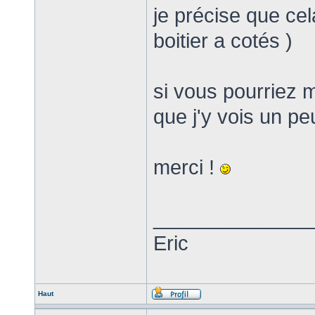
je précise que cela
boitier a cotés )
si vous pourriez
que j'y vois un pe
merci !
______________
Eric
Haut