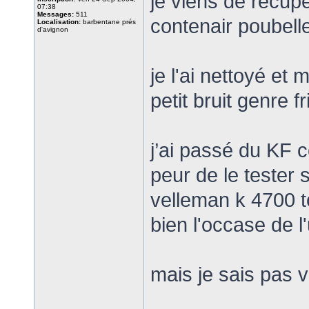
je viens de récup
07:38
Messages:
511
contenair poubelle
Localisation:
barbentane prés
d'avignon
je l'ai nettoyé et
petit bruit genre fr
j’ai passé du KF c
peur de le tester 
velleman k 4700 t
bien l'occase de l'
mais je sais pas v