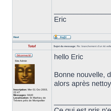
______________
Eric
Haut
Totof
Sujet du message:
Re: branchement d'un kit vel
hello Eric
Site Admin
Bonne nouvelle, d
alors après nett
Inscription:
Mer 01 Oct 2003,
22:47
Messages:
9440
Localisation:
St Mathieu de
______________
Tréviers près de Montpellier
Ce qui est pris n'