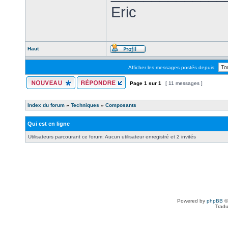
Eric
Haut
Afficher les messages postés depuis:
Page
1
sur
1
[ 11 messages ]
Index du forum
»
Techniques
»
Composants
Qui est en ligne
Utilisateurs parcourant ce forum: Aucun utilisateur enregistré et 2 invités
Powered by
phpBB
©
Tradu