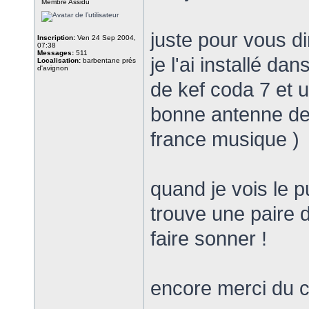
Membre Assidu
juste pour vous di
Inscription:
Ven 24 Sep 2004,
07:38
Messages:
511
je l'ai installé da
Localisation:
barbentane prés
d'avignon
de kef coda 7 et 
bonne antenne de t
france musique )
quand je vois le pu
trouve une paire 
faire sonner !
encore merci du c