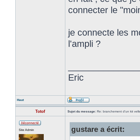
connecter le "moi
je connecte les m
l'ampli ?
______________
Eric
Haut
Totof
Sujet du message:
Re: branchement d'un kit vel
gustare a écrit:
Site Admin