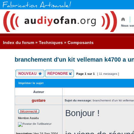
Nous so
Index du forum
»
Techniques
»
Composants
branchement d'un kit velleman k4700 a u
Page
1
sur
1
[ 11 messages ]
Imprimer le sujet
Auteur
gustare
Sujet du message:
branchement d'un kit vellema
Bonjour !
Membre Assidu
Inscription:
Ven 24 Sep 2004,