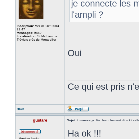
je connecte les 
l'ampli ?
Inscription:
Mer 01 Oct 2003,
22:47
Messages:
9440
Localisation:
St Mathieu de
Tréviers près de Montpellier
Oui
______________
Ce qui est pris n'
Haut
gustare
Sujet du message:
Re: branchement d'un kit vel
Ha ok !!!
Membre Assidu