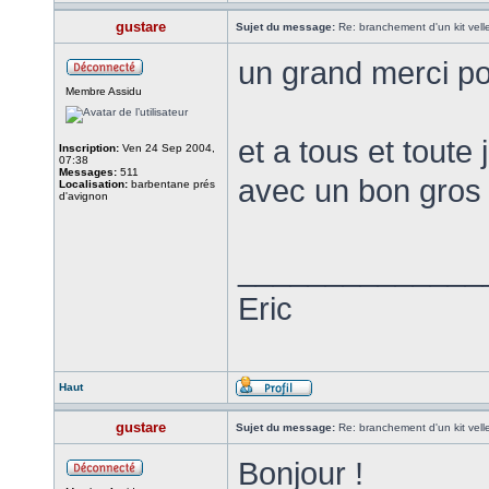
gustare
Sujet du message:
Re: branchement d'un kit vel
un grand merci po
Membre Assidu
et a tous et toute
Inscription:
Ven 24 Sep 2004,
07:38
Messages:
511
avec un bon gros 
Localisation:
barbentane prés
d'avignon
______________
Eric
Haut
gustare
Sujet du message:
Re: branchement d'un kit vel
Bonjour !