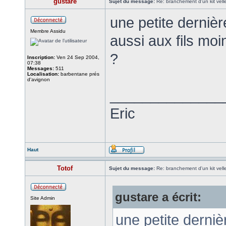
gustare
Sujet du message:
Re: branchement d'un kit vel
une petite dernière
Membre Assidu
aussi aux fils moi
?
Inscription:
Ven 24 Sep 2004,
07:38
Messages:
511
Localisation:
barbentane prés
d'avignon
______________
Eric
Haut
Totof
Sujet du message:
Re: branchement d'un kit vel
gustare a écrit:
Site Admin
une petite dernière