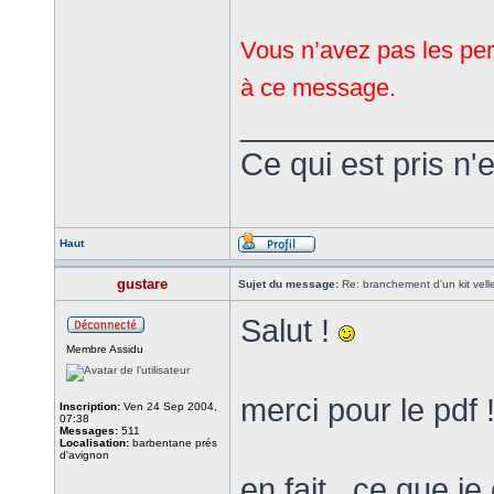
Vous n’avez pas les perm
à ce message.
______________
Ce qui est pris n'
Haut
gustare
Sujet du message:
Re: branchement d'un kit vel
Salut !
Membre Assidu
merci pour le pdf 
Inscription:
Ven 24 Sep 2004,
07:38
Messages:
511
Localisation:
barbentane prés
d'avignon
en fait , ce que 