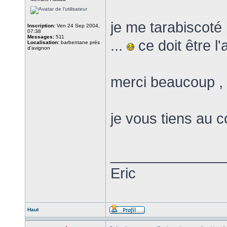
je me tarabiscoté
Inscription:
Ven 24 Sep 2004,
07:38
Messages:
511
...
ce doit être l
Localisation:
barbentane prés
d'avignon
merci beaucoup ,
je vous tiens au c
______________
Eric
Haut