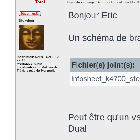
Totof
Sujet du message:
Re: branchement d'un kit vel
Bonjour Eric
Site Admin
Un schéma de br
Inscription:
Mer 01 Oct 2003,
22:47
Fichier(s) joint(s):
Messages:
9440
Localisation:
St Mathieu de
Tréviers près de Montpellier
infosheet_k4700_ste
Peut être qu'un v
Dual