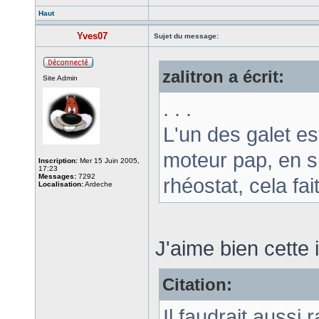
Haut
Yves07
Sujet du message:
zalitron a écrit:
Site Admin
. . .
L'un des galet est
moteur pap, en s
Inscription:
Mer 15 Juin 2005,
17:23
Messages:
7292
rhéostat, cela fai
Localisation:
Ardeche
J'aime bien cette i
Citation:
Il faudrait aussi 