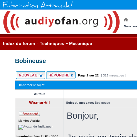
Nous so
Index du forum
»
Techniques
»
Mecanique
Bobineuse
Page
1
sur
22
[ 319 messages ]
Imprimer le sujet
Auteur
WismerHill
Sujet du message:
Bobineuse
Bonjour,
Membre Assidu
Inscription:
Ven 11 Fév 2005,