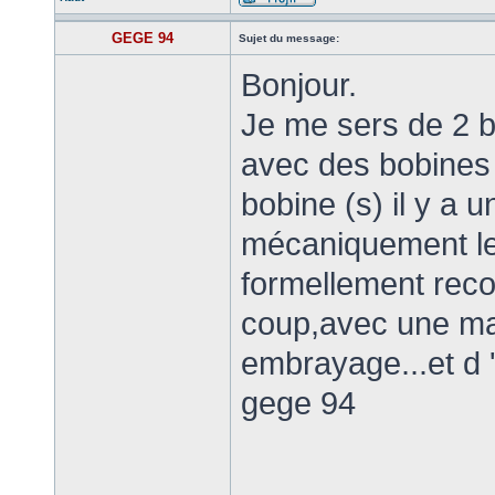
GEGE 94
Sujet du message:
Bonjour.
Je me sers de 2 
avec des bobines q
bobine (s) il y a 
mécaniquement le f
formellement rec
coup,avec une ma
embrayage...et d '
gege 94