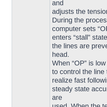
and
adjusts the tensi
During the proces
computer sets “OP”
enters “stall” stat
the lines are prev
head.
When “OP” is low a
to control the lin
realize fast follo
steady state accu
are
used. When the ten