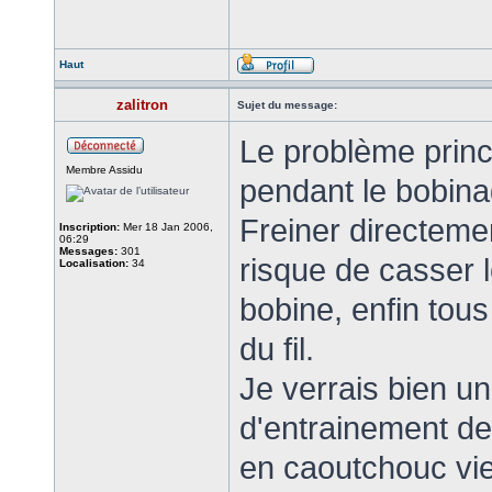
Haut
zalitron
Sujet du message:
Le problème princi
Membre Assidu
pendant le bobina
Freiner directemen
Inscription:
Mer 18 Jan 2006,
06:29
Messages:
301
risque de casser le
Localisation:
34
bobine, enfin tou
du fil.
Je verrais bien 
d'entrainement d
en caoutchouc viend