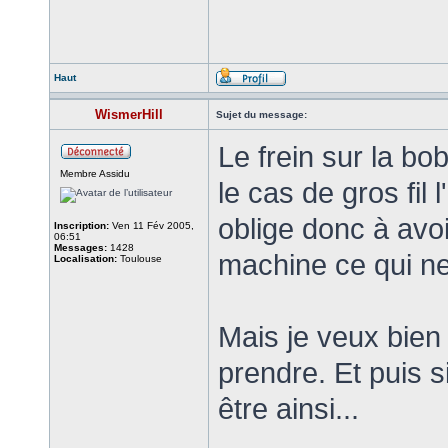
Haut
WismerHill
Sujet du message:
Le frein sur la b
Membre Assidu
le cas de gros fil 
oblige donc à avoi
Inscription:
Ven 11 Fév 2005,
06:51
Messages:
1428
machine ce qui ne
Localisation:
Toulouse
Mais je veux bien 
prendre. Et puis si
être ainsi...