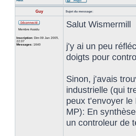
Haut
Guy
Sujet du message:
Salut Wismermill
Membre Assidu
Inscription:
Dim 09 Jan 2005,
22:07
j'y ai un peu réflé
Messages:
1640
doigts pour contro
Sinon, j'avais tr
industrielle (qui t
peux t'envoyer le
MP): En synthèse u
un controleur de t