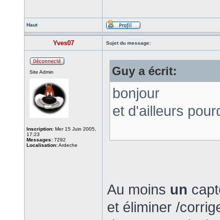
Haut
Yves07
Sujet du message:
Guy a écrit:
Site Admin
bonjour
et d'ailleurs pou
Inscription:
Mer 15 Juin 2005,
17:23
Messages:
7292
Localisation:
Ardeche
Au moins
un
capt
et éliminer /corri