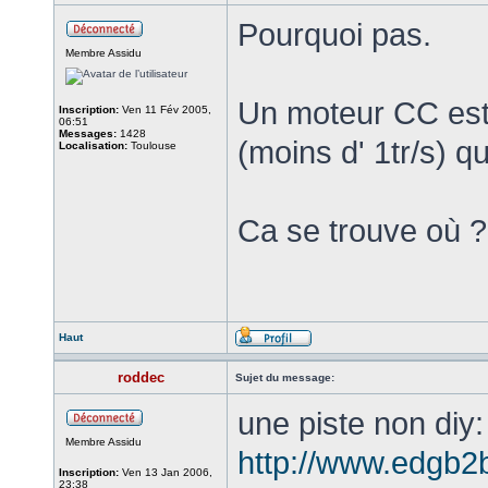
Pourquoi pas.
Membre Assidu
Un moteur CC est 
Inscription:
Ven 11 Fév 2005,
06:51
Messages:
1428
(moins d' 1tr/s) q
Localisation:
Toulouse
Ca se trouve où ?
Haut
roddec
Sujet du message:
une piste non diy:
Membre Assidu
http://www.edgb2
Inscription:
Ven 13 Jan 2006,
23:38