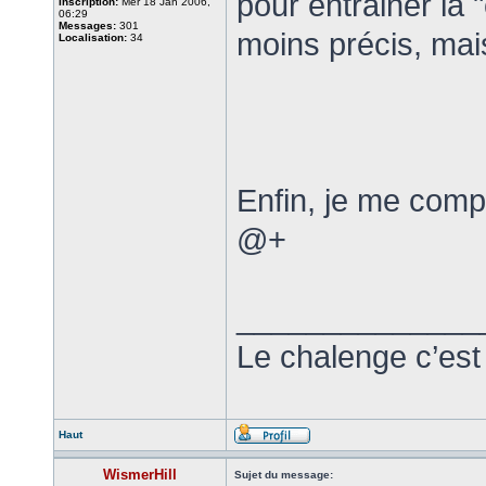
pour entrainer la 
Inscription:
Mer 18 Jan 2006,
06:29
Messages:
301
moins précis, mais
Localisation:
34
Enfin, je me com
@+
______________
Le chalenge c’est
Haut
WismerHill
Sujet du message: