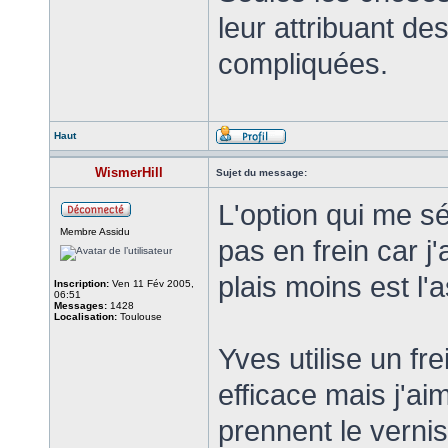
leur attribuant d
compliquées.
Haut
WismerHill
Sujet du message:
L'option qui me sé
Membre Assidu
pas en frein car j
plais moins est l'
Inscription:
Ven 11 Fév 2005,
06:51
Messages:
1428
Localisation:
Toulouse
Yves utilise un fre
efficace mais j'ai
prennent le vernis