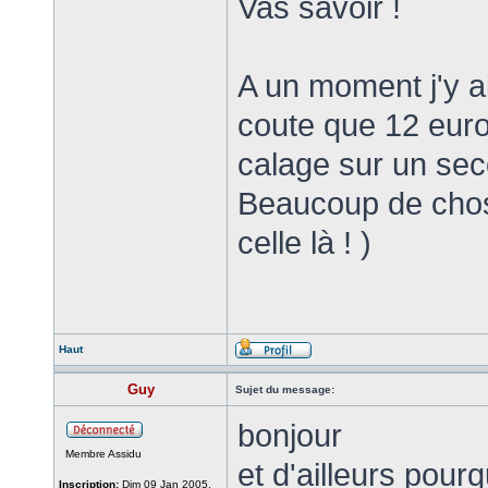
Vas savoir !
A un moment j'y 
coute que 12 euros,
calage sur un seco
Beaucoup de chos
celle là ! )
Haut
Guy
Sujet du message:
bonjour
Membre Assidu
et d'ailleurs pour
Inscription:
Dim 09 Jan 2005,