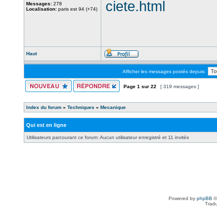
ciete.html
Messages:
278
Localisation:
paris est 94 (+74)
Haut
Afficher les messages postés depuis:
Page
1
sur
22
[ 319 messages ]
Index du forum
»
Techniques
»
Mecanique
Qui est en ligne
Utilisateurs parcourant ce forum: Aucun utilisateur enregistré et 11 invités
Powered by
phpBB
©
Tradu