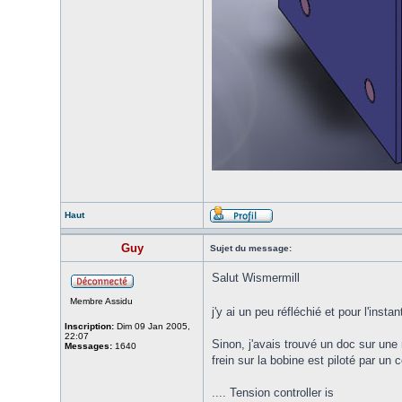
Haut
Guy
Sujet du message:
Salut Wismermill
Membre Assidu
j'y ai un peu réfléchié et pour l'inst
Inscription:
Dim 09 Jan 2005,
22:07
Sinon, j'avais trouvé un doc sur une
Messages:
1640
frein sur la bobine est piloté par un 
.... Tension controller is