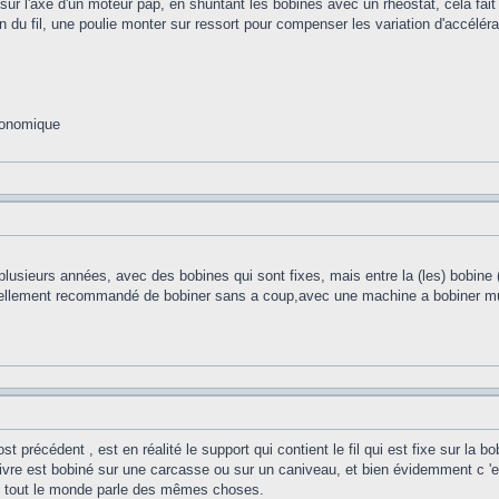
xé sur l'axe d'un moteur pap, en shuntant les bobines avec un rhéostat, cela fait 
in du fil, une poulie monter sur ressort pour compenser les variation d'accéléra
économique
usieurs années, avec des bobines qui sont fixes, mais entre la (les) bobine (
rmellement recommandé de bobiner sans a coup,avec une machine a bobiner muni
t précédent , est en réalité le support qui contient le fil qui est fixe sur la 
uivre est bobiné sur une carcasse ou sur un caniveau, et bien évidemment c 'es
e tout le monde parle des mêmes choses.