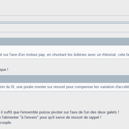
fixé sur l'axe d'un moteur pap, en shuntant les bobines avec un rhéostat, cela fai
ique !
emin du fil, une poulie monter sur ressort pour compenser les variation d'accélé
s il suffit que l'ensemble puisse pivoter sur l'axe de l'un des deux galets !
de l'alimenter "à l'envers" pour qu'il serve de ressort de rappel !
 couple.