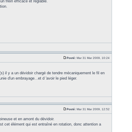
un frein efficace et réglable.
tion.
Posté:
Mar 31 Mar 2009, 10:24
s) il y a un dévidoir chargé de tendre mécaniquement le fil en
e d'un embrayage...et d 'avoir le pied léger.
Posté:
Mar 31 Mar 2009, 12:52
bobineuse et en amont du dévidoir.
t cet élément qui est entraîné en rotation, donc attention a