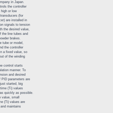
mpany in Japan.
rols the controller
 high or low
 transducers (for
er) are installed in
on signals to tension
th the desired value,
f the line tubes and
powder brakes.
e tube or model,
nd the controller
in a fixed value, so
out of the winding
e control starts
gulation manner. To
tension and desired
f PID parameters are
just started, big
 time (Ti) values
as quickly as possible.
 value, small
me (Ti) values are
y and maintains