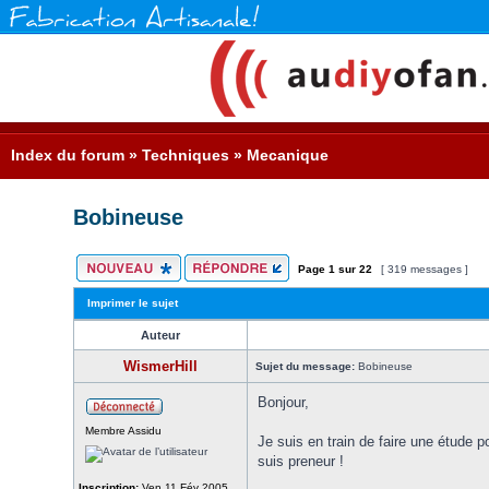
Index du forum
»
Techniques
»
Mecanique
Bobineuse
Page
1
sur
22
[ 319 messages ]
Imprimer le sujet
Auteur
WismerHill
Sujet du message:
Bobineuse
Bonjour,
Membre Assidu
Je suis en train de faire une étude 
suis preneur !
Inscription:
Ven 11 Fév 2005,