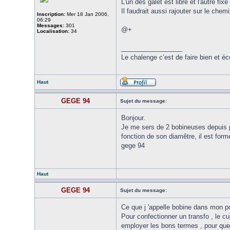
L'un des galet est libre et l'autre fi
Il faudrait aussi rajouter sur le chem
Inscription:
Mer 18 Jan 2006,
06:29
Messages:
301
@+
Localisation:
34
_________________
Le chalenge c’est de faire bien et 
Haut
GEGE 94
Sujet du message:
Bonjour.
Je me sers de 2 bobineuses depuis pl
fonction de son diamêtre, il est fo
gege 94
Haut
GEGE 94
Sujet du message:
Ce que j 'appelle bobine dans mon pos
Pour confectionner un transfo , le c
employer les bons termes , pour qu