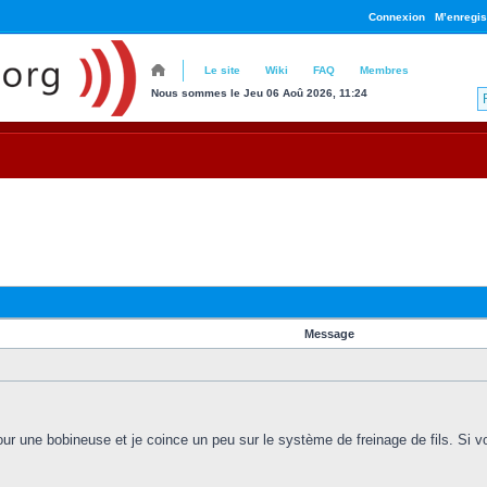
Connexion
M’enregis
Le site
Wiki
FAQ
Membres
Nous sommes le Jeu 06 Aoû 2026, 11:24
Message
pour une bobineuse et je coince un peu sur le système de freinage de fils. Si