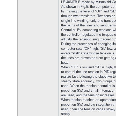
LE-40MTB-E made by Mitsubishi Co
As shown in Fig.5, the computer cont
by making the level of “OP” and “SL”
through two transistors. Two tension
single line winding, only one transduc
the paths of the lines and send tensi
Controller. By comparing tensions wi
the controller regulates the torques o
adjusts the tension using magnetic 
During the processes of changing lin
computer sets “OP” high, “SL” low, a
enters “stall” state whose tension is 
the lines are prevented from getting 
head.
When “OP” is low and “SL” is high, th
to control the line tension in PID re
realize fast following the objective 
steady state accuracy, two groups o
used. When the tension controller is 
proportion (Kp) and small integration
are used, and the tension increases 
When tension reaches an appropriate
proportion (Kp) and big integration ti
used, then line tension varies slowl
stably.