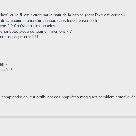
es" où le fil est extrait par le haut de la bobine (dont l'axe est vertical).
 de la bobine munie d'un anneau dans lequel passe le fil.
rne ? ? Ca éviterait les boucles.
écher cette pièce de tourner librement ? ?
ron s'applique aussi ! !
és ?
calés !
e comprendre en leur attribuant des propriétés magiques semblent compliquée