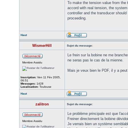
To make the tension value from the 
accord with real tension, the system
controller and the transducer should 
proceeding.
Haut
WismerHill
Sujet du message:
Le frein sur la bobine ne me branche 
ne seras pas le cas de la mienne.
Membre Assidu
Mais je veux bien le PDF, il y a peut 
Inscription:
Ven 11 Fév 2005,
06:51
Messages:
1428
Localisation:
Toulouse
Haut
zalitron
Sujet du message:
Le problème principale est que l'accé
Freiner directement la bobine dévidoir
Membre Assidu
Je verrais bien un système semblabl