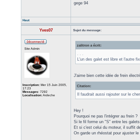
gege 94
Haut
Yves07
Sujet du message:
zalitron a écrit:
Site Admin
. . .
L'un des galet est libre et l'autre 
J'aime bien cette idée de frein électr
Inscription:
Mer 15 Juin 2005,
Citation:
17:23
Messages:
7292
Il faudrait aussi rajouter sur le ch
Localisation:
Ardeche
Hey !
Pourquoi ne pas l'intégrer au frein ?
Si le fil forme un "S" entre les galet
Et si c'est celui du moteur, il suffit 
On garde un rhéostat pour ajuster le